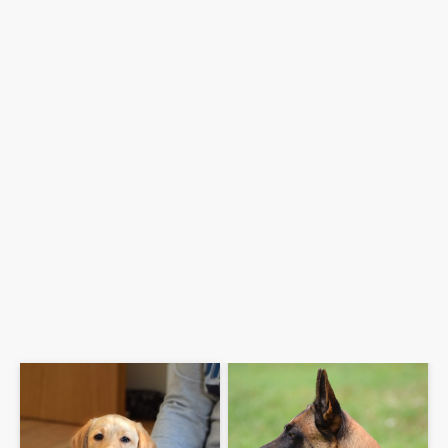
Fotografie
Das Ziel ist es, eine entspannte Atmosphäre zu schaffen, in der sich sowohl
Mensch als auch Tier wohlfühlen.
Die Fotografie ist nicht nur das Festhalten von Bildern, sondern das Einfangen
von Emotionen und Erinnerungen für die Ewigkeit. Gemeinsam kreieren wir
unvergessliche Erinnerungen, die Sie für immer begleiten werden.